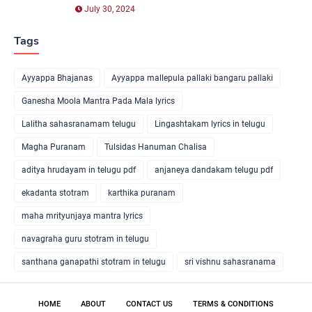
July 30, 2024
Tags
Ayyappa Bhajanas
Ayyappa mallepula pallaki bangaru pallaki
Ganesha Moola Mantra Pada Mala lyrics
Lalitha sahasranamam telugu
Lingashtakam lyrics in telugu
Magha Puranam
Tulsidas Hanuman Chalisa
aditya hrudayam in telugu pdf
anjaneya dandakam telugu pdf
ekadanta stotram
karthika puranam
maha mrityunjaya mantra lyrics
navagraha guru stotram in telugu
santhana ganapathi stotram in telugu
sri vishnu sahasranama
HOME
ABOUT
CONTACT US
TERMS & CONDITIONS