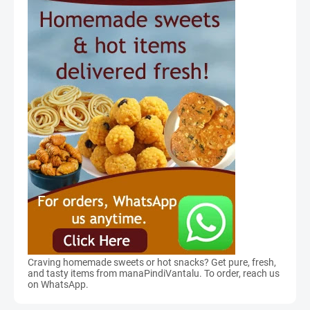
Craving homemade sweets or hot snacks? Get pure, fresh,
and tasty items from manaPindiVantalu. To order, reach us
on WhatsApp.