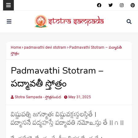
Home
padmavathi devi stotram
Padmavathi Stotram – పద్మావతీ
స్తోత్రం
Padmavathi Stotram –
పద్మావతీ స్తోత్రం
Stotra Sampada - స్తోత్రసంపద
May 31, 2025
విష్ణుపత్ని జగన్మాతః విష్ణువక్షఃస్థలస్థితే |
పద్మాసనే పద్మహస్తే పద్మావతి నమోఽస్తు తే || ౧ ||