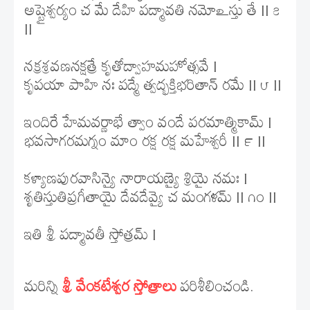
అష్టైశ్వర్యం చ మే దేహి పద్మావతి నమోఽస్తు తే || ౭
||
నక్రశ్రవణనక్షత్రే కృతోద్వాహమహోత్సవే |
కృపయా పాహి నః పద్మే త్వద్భక్తిభరితాన్ రమే || ౮ ||
ఇందిరే హేమవర్ణాభే త్వాం వందే పరమాత్మికామ్ |
భవసాగరమగ్నం మాం రక్ష రక్ష మహేశ్వరీ || ౯ ||
కళ్యాణపురవాసిన్యై నారాయణ్యై శ్రియై నమః |
శృతిస్తుతిప్రగీతాయై దేవదేవ్యై చ మంగళమ్ || ౧౦ ||
ఇతి శ్రీ పద్మావతీ స్తోత్రమ్ |
మరిన్ని
శ్రీ వేంకటేశ్వర స్తోత్రాలు
పరిశీలించండి.