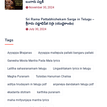
బంగారు పల్లకీ
November 30, 2024
Sri Rama Pattabhishekam Sarga in Telugu –
శ్రీరామ పట్టాభిషేక సర్గః (యుద్ధకాండం)
July 30, 2024
Tags
Ayyappa Bhajanas
Ayyappa mallepula pallaki bangaru pallaki
Ganesha Moola Mantra Pada Mala lyrics
Lalitha sahasranamam telugu
Lingashtakam lyrics in telugu
Magha Puranam
Tulsidas Hanuman Chalisa
aditya hrudayam in telugu pdf
anjaneya dandakam telugu pdf
ekadanta stotram
karthika puranam
maha mrityunjaya mantra lyrics