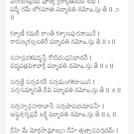
వేంకటేశప్రియే పూజ్యే క్షీరాబ్ధితనయే శుభే |
పద్మే రమే లోకమాతః పద్మావతి నమోఽస్తు తే || ౨
||
కళ్యాణీ కమలే కాంతే కళ్యాణపురనాయికే |
కారుణ్యకల్పలతికే పద్మావతి నమోఽస్తు తే || ౩ ||
సహస్రదళపద్మస్థే కోటిచంద్రనిభాననే |
పద్మపత్రవిశాలాక్షి పద్మావతి నమోఽస్తు తే || ౪ ||
సర్వజ్ఞే సర్వవరదే సర్వమంగళదాయిని |
సర్వసమ్మానితే దేవి పద్మావతి నమోఽస్తు తే || ౫ ||
సర్వహృద్దహరావాసే సర్వపాపభయాపహే |
అష్టైశ్వర్యప్రదే లక్ష్మి పద్మావతి నమోఽస్తు తే || ౬ ||
దేహి మే మోక్షసామ్రాజ్యం దేహి త్వత్పాదదర్శనమ్ |