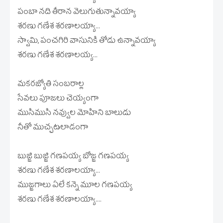
పంబా నది తీరాన వెలుగుతున్నావయ్యా
శరణు గణేశ శరణాలయ్యా...
స్వామి, పంచగిరి వాసునికి తోడు ఉన్నావయ్యా
శరణు గణేశ శరణాలయ్య...
మకరజ్యోతి సంబరాల్ల
సేవలు పూజలు చెయ్యంగా
ముసిముసి నవ్వుల మోహిని బాలుడు
నీతో ముచ్చటలాడంగా
బుజ్జి బుజ్జి గణపయ్య బోజ్జ గణపయ్య
శరణు గణేశ శరణాలయ్యా...
ముజ్జగాలు ఏలే కన్నె మూల గణపయ్య
శరణు గణేశ శరణాలయ్యా....