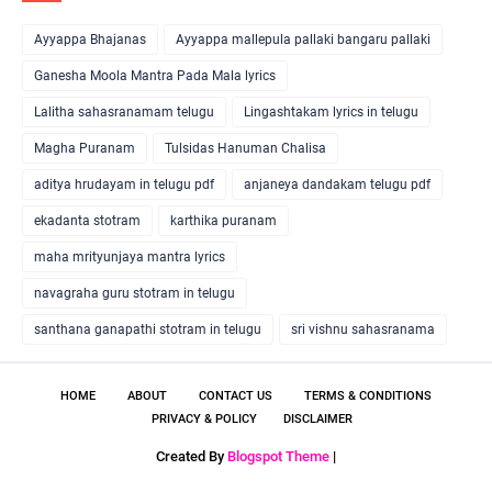
Ayyappa Bhajanas
Ayyappa mallepula pallaki bangaru pallaki
Ganesha Moola Mantra Pada Mala lyrics
Lalitha sahasranamam telugu
Lingashtakam lyrics in telugu
Magha Puranam
Tulsidas Hanuman Chalisa
aditya hrudayam in telugu pdf
anjaneya dandakam telugu pdf
ekadanta stotram
karthika puranam
maha mrityunjaya mantra lyrics
navagraha guru stotram in telugu
santhana ganapathi stotram in telugu
sri vishnu sahasranama
HOME
ABOUT
CONTACT US
TERMS & CONDITIONS
PRIVACY & POLICY
DISCLAIMER
Created By
Blogspot Theme
|