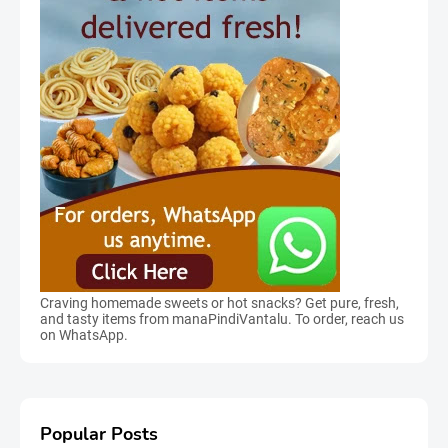
Craving homemade sweets or hot snacks? Get pure, fresh,
and tasty items from manaPindiVantalu. To order, reach us
on WhatsApp.
Popular Posts