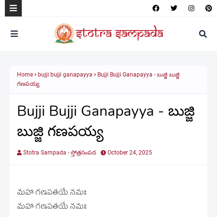
Home
bujji bujji ganapayya
Bujji Bujji Ganapayya - బుజ్జి బుజ్జి
గణపయ్య
Bujji Bujji Ganapayya - బుజ్జి
బుజ్జి గణపయ్య
Stotra Sampada - స్తోత్రసంపద
October 24, 2025
మహా గణపతయే నమః
మహా గణపతయే నమః