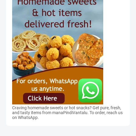
Craving homemade sweets or hot snacks? Get pure, fresh,
and tasty items from manaPindiVantalu. To order, reach us
on WhatsApp.