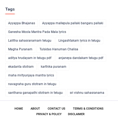
Tags
Ayyappa Bhajanas
Ayyappa mallepula pallaki bangaru pallaki
Ganesha Moola Mantra Pada Mala lyrics
Lalitha sahasranamam telugu
Lingashtakam lyrics in telugu
Magha Puranam
Tulsidas Hanuman Chalisa
aditya hrudayam in telugu pdf
anjaneya dandakam telugu pdf
ekadanta stotram
karthika puranam
maha mrityunjaya mantra lyrics
navagraha guru stotram in telugu
santhana ganapathi stotram in telugu
sri vishnu sahasranama
HOME
ABOUT
CONTACT US
TERMS & CONDITIONS
PRIVACY & POLICY
DISCLAIMER