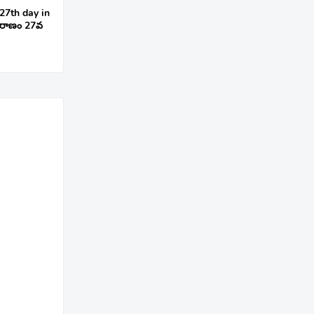
7th day in
ురాణం 27వ