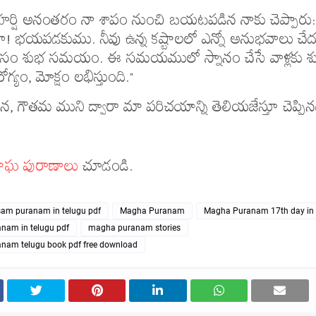
్షి అనంతరం నా శాపం నుంచి బయటపడిన నాకు చెప్పారు:
! భయపడకుము. నీవు ఉన్న కష్టాలలో ఎన్నో అనుభవాలు చేద
 శుభ సమయం. ఈ సమయములో స్నానం చేసే వాళ్లకు శ
ోగ్యం, మోక్షం లభిస్తుంది."
వన, గౌతమ ముని ద్వారా మా పరిచయాన్ని తెలియజేస్తూ చెప్పిన
ాఘ పురాణాలు
చూడండి.
m puranam in telugu pdf
Magha Puranam
Magha Puranam 17th day in 
nam in telugu pdf
magha puranam stories
nam telugu book pdf free download