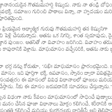
ఞానానందుడైన గౌతమమహర్షి శిష్యుడు. నాకు నా తండ్రి బోధి
లు, దైవభక్తి, సమాజం గురించి పాఠాలు విన్నా, నా హృదయం మ
 పూరితమైంది.
ు ప్రియమైన ఆధ్యాత్మిక గురువు గౌతమమహర్షి తన శిష్యునిగా
ి పెళ్లి చేసుకున్నాడు. అతను ఒక నిగర్వి, శాంత స్వరూపుడు, ద
ఞాన పుంజం. అతనితో నా వివాహం జరిగింది. వివాహం తర
 కాపురానికి వెళ్లాను. మాఘమాసం వచ్చేసరికి, అతను నాకు జ
నా భర్త నన్ను కోరుతూ, "సఖి! మాఘమాసం ప్రారంభమైంది. 
 మాసం. ఇది పూర్తిగా భక్తి, ఉపవాసం, స్నానం ద్వారా పవిత్ర
రతీ సంవత్సరం ఈ మాసంలో వివిధ విధానాలలో పూజలు మరి
చేస్తాను. నీకు ఈ మాసం జరుపడానికి సూచనలు చేస్తున్నాను."
్పిన విధంగా నాకు కేవలం మాఘమాసంలో సాధించే పుణ్యాలు
ీ మనం చేసిన పూజా విధానాలు మోక్షం కలిగించే, శరీరానికి ఆరో
త్రసంతతి కలిగించే మరియు శుభకర్మలకు దారితీసే అని తెలిపా