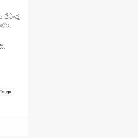
ు చేసావు.
ుభం,
ది.
Telugu