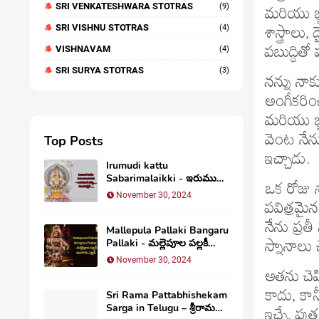
SRI VENKATESHWARA STOTRAS
(9)
మరియు జ్
SRI VISHNU STOTRAS
(4)
శాస్త్రా
పబుద్ధితో
VISHNAVAM
(4)
SRI SURYA STOTRAS
(3)
నన్ను నాక
అంగీకరించ
మరియు జ్
వెంట నేను
Top Posts
ఇచ్చాడు.
Irumudi kattu
Sabarimalaikki - ఇరుముడి
ఒక రోజు 
కట్టు…శబరిమలైకి…
November 30, 2024
పవిత్రమైన
నేను ప్
Mallepula Pallaki Bangaru
Pallaki - మల్లెపూల పల్లకీ
స్నానాలు 
బంగారు పల్లకీ
November 30, 2024
అతను చెప
కాదు, కాన
Sri Rama Pattabhishekam
Sarga in Telugu – శ్రీరామ
ఇచ్చే, పు