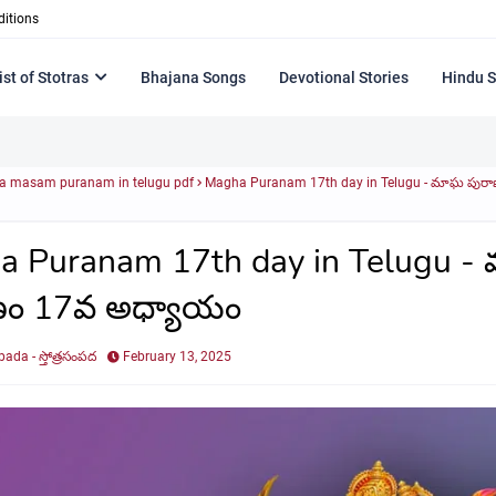
itions
ist of Stotras
Bhajana Songs
Devotional Stories
Hindu S
 masam puranam in telugu pdf
Magha Puranam 17th day in Telugu - మాఘ పుర
a Puranam 17th day in Telugu -
ణం 17వ అధ్యాయం
ada - స్తోత్రసంపద
February 13, 2025