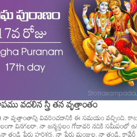
పము వదలిన స్త్రీ తన వృత్తాంతం
్టా! నా వృత్తాంతాన్ని వివరించడానికి ఈ సమయం వచ్చింది. కాబట
్ఖలంగా వినగలరా. నా జన్మస్థలం గోదావరి నదికి సమీపంలో ఉ
 నా తండ్రి పేరు హరిశర్మ. నా పేరు మంజుల. నా తండ్రి, కావేరీ త