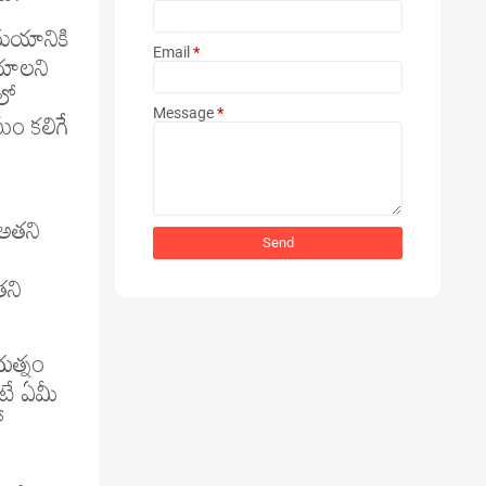
సమయానికి
Email
*
యాలని
లో
Message
*
ం కలిగే
 అతని
తని
రయత్నం
ంటే ఏమీ
ో