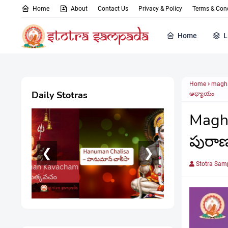
Home
About
Contact Us
Privacy & Policy
Terms & Cond
Home
L
Home
magha
Daily Stotras
అధ్యాయం
Magh
పురా
❮
❯
Stotra Samp