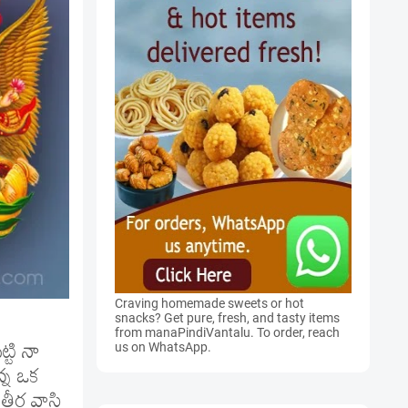
Craving homemade sweets or hot
snacks? Get pure, fresh, and tasty items
from manaPindiVantalu. To order, reach
్టి నా
us on WhatsApp.
న్న ఒక
ీర్థ వాసి