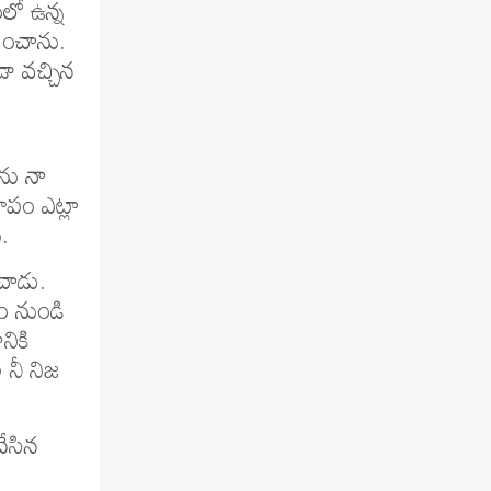
ంలో ఉన్న
ించాను.
డా వచ్చిన
ేను నా
ాపం ఎట్లా
.
చాడు.
ం నుండి
నికి
 నీ నిజ
చేసిన