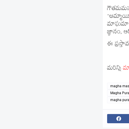
గౌతమమహర
"అమ్మాయీ
మాఘమాసం
జ్ఞానం, ఆర
ఈ ప్రస్తా
మరిన్ని
మ
magha masa
Magha Pura
magha pura