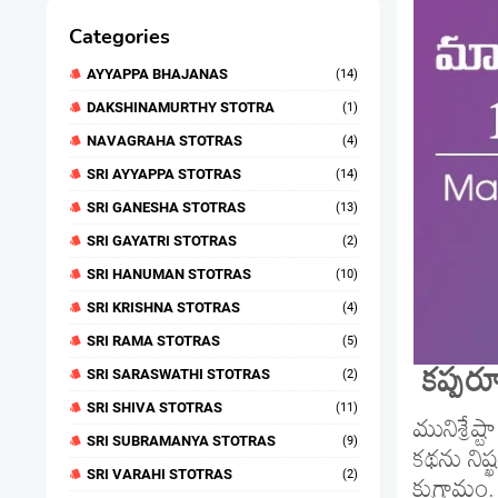
Categories
AYYAPPA BHAJANAS
(14)
DAKSHINAMURTHY STOTRA
(1)
NAVAGRAHA STOTRAS
(4)
SRI AYYAPPA STOTRAS
(14)
SRI GANESHA STOTRAS
(13)
SRI GAYATRI STOTRAS
(2)
SRI HANUMAN STOTRAS
(10)
SRI KRISHNA STOTRAS
(4)
SRI RAMA STOTRAS
(5)
కప్పరూ
SRI SARASWATHI STOTRAS
(2)
SRI SHIVA STOTRAS
(11)
మునిశ్రేష
SRI SUBRAMANYA STOTRAS
(9)
కథను నిష
SRI VARAHI STOTRAS
(2)
కుగ్రామం.