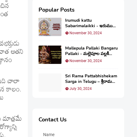
ంచిన
Popular Posts
రింత
Irumudi kattu
Sabarimalaikki - ఇరుముడి
కట్టు…శబరిమలైకి…
November 30, 2024
ైవభక్తుడు
Mallepula Pallaki Bangaru
ువాత అతని
Pallaki - మల్లెపూల పల్లకీ
్ఞానం
బంగారు పల్లకీ
November 30, 2024
Sri Rama Pattabhishekam
ఇది చాలా
Sarga in Telugu – శ్రీరామ
పట్టాభిషేక సర్గః (యుద్ధకాండం)
మైన కాలం.
July 30, 2024
యు
 మాత్రమే
Contact Us
గ్యాన్ని
డు.
Name