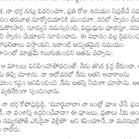
, నా భర్త నన్ను వివరించగా, ప్రతి రోజు ఉదయం నిద్రలేచే 
 తరువాత సూర్యోదయానికి ముందుగా, నదిలో స్నానం చే
 మరొకసారి, సూర్యుని నమస్కరించి, విష్ణువును పూజిస్తూ, నది
చి స్నానం చేయాలని సూచించాడు. ఈ విధానం వల్ల దైవసంఘ
మహాఫలితాలు వస్తాయని, ఇలాంటి అద్భుతమైన సమయం
ంలో మాత్రమే కలుగుతుందని అతను చెప్పాడు.
ు ఆ మాటలు వినిపించకపోవడంతో, నేను తగిన శ్రద్ధ లేకుండా,
తిప్పి చూశాను. నా ఆలోచనలో నేను అతని ఆచారాలను
టం కష్టం అనిపించింది. నేను అతన్ని నీచంగా చూసాను. అ
్యతిరేకంగా స్పందించాను.
నా భర్త కోపోద్రిక్తుడై, "మూర్ఖురాలా! నా ఇంట్లో పూజ చేసే ప్
ికీ, నా వంశాన్ని ఉద్ధరించేవాడా? ఈ పూజలు, వ్రతాలు నీకు అ
ు నమ్మకపోతే ఎక్కడైనా వెళ్లిపో" అని శపించగానే, నా మనస్సుల
 రాలేదు.