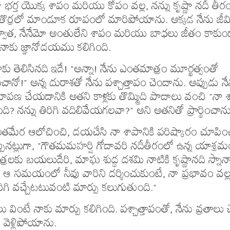
భర్త యొక్క శాపం మరియు కోపం వల్ల, నన్ను కృష్ణా నదీ తీర
టు తొర్రలో మాండూక రూపంలో మారిపోయాను. అక్కడ నేను జీవ
ళ తర్వాత, నేనేమో అంతులేని శాపం మరియు బాధలు జీతం కాకుం
నాకు జ్ఞానోదయము కలిగింది.
ాకు తెలిసినది ఇదే! "అన్నా! నేను ఎంతమాత్రం మూర్ఖత్వంతో
ానో!" అన్న దురాశతో నేను పశ్చాత్తాపం చెందాను. అప్పుడు న
షమాపణ చేయడానికి అతని కాళ్లకు తొమ్మిది పాదాలు వంచి "నా శ
ి? నన్ను తిరిగి వదిలివేయగలవా?" అని అతనితో ప్రార్థించాను
తమేర ఆలోచించి, దయచేసి నా శాపానికి పరిష్కారం చూపిం
్పినట్లుగా, "గౌతమమహర్షి గోదావరి నదీతీరంలో ఉన్న యాశ్రమ
్రలకు బయలుదేరి, మాఘ శుద్ధ దశమి నాటికి కృష్ణానది స్నానా
ి, ఆ సమయంలో నీవు వారిని దర్శించుకుంటే, నా ప్రభావం వల్ల
ిగి వచ్చేటటువంటి మార్పు కలుగుతుంది."
ింటే నాకు మార్పు కలిగింది. పశ్చాత్తాపంతో, నేను వ్రతాలు 
ీ వెళ్లిపోయాను.