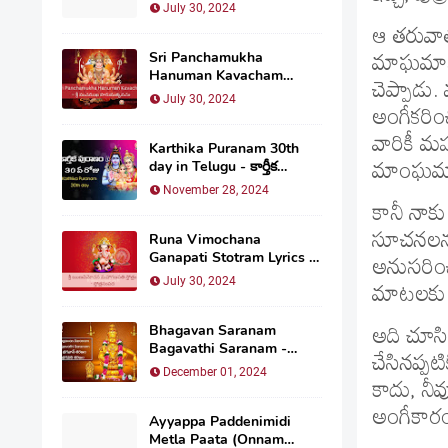
పట్టాభిషేక సర్గః (యుద్ధకాండం)
July 30, 2024
ఆ తరువాత
Sri Panchamukha
మాఘమాసం
Hanuman Kavacham
చెప్పాడు.
Lyrics in Telugu – శ్రీ
July 30, 2024
పంచముఖ హనుమత్కవచం
అంగీకరిం
వారికీ 
Karthika Puranam 30th
day in Telugu - కార్తీక
మాంఘమాస
పురాణం 30వ అధ్యాయం
November 28, 2024
కానీ నాక
సూచనలను 
Runa Vimochana
Ganapati Stotram Lyrics in
అనుసరించ
Telugu – శ్రీ ఋణవిమోచన
July 30, 2024
మాటలకు వ
మహాగణపతి స్తోత్రం
Bhagavan Saranam
అది చూసి 
Bagavathi Saranam -
చేసినప్పట
భగవాన్ శరణం భగవతి శరణం
December 01, 2024
కాదు, నీవ
అంగీకారం
Ayyappa Paddenimidi
Metla Paata (Onnam