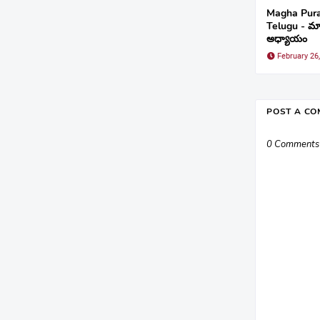
Magha Pura
Telugu - మ
అధ్యాయం
February 26
POST A C
0 Comments