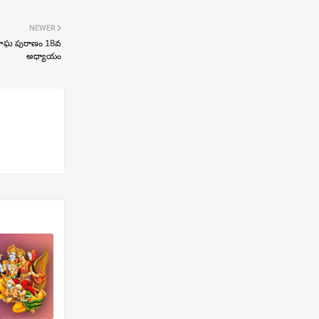
NEWER
 మాఘ పురాణం 18వ
అధ్యాయం