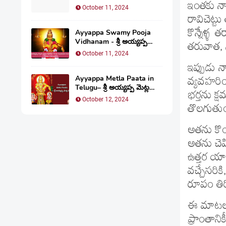
ఇంతకు నా 
Thiruppadi) | పద్ధెనిమిది మెట్ల
October 11, 2024
పాట(తమిళం)
రావిచెట్
కొన్నేళ్
Ayyappa Swamy Pooja
Vidhanam - శ్రీ అయ్యప్ప
తరువాత, 
స్వామి పూజ విధానం
October 11, 2024
ఇప్పుడు న
Ayyappa Metla Paata in
వ్యవహరించ
Telugu– శ్రీ అయ్యప్ప మెట్ల
భర్తను క్
పాట
October 12, 2024
తొలగుతుంద
అతను కొం
అతను చెప
ఉత్తర యాత
వచ్చేసరిక
రూపం తిర
ఈ మాటలు వ
ప్రాంతానిక