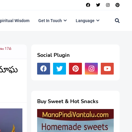
piritual Wisdom
Get In Touch
Language
ాణం 17వ
Social Plugin
 మాఘ
Buy Sweet & Hot Snacks